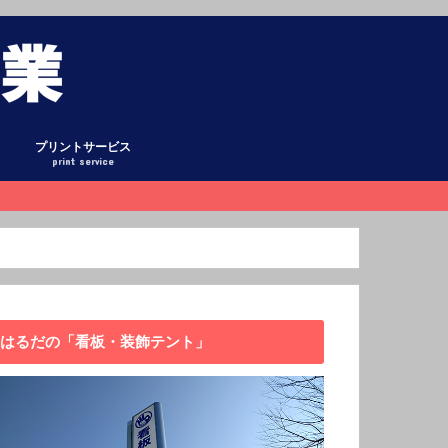
プリントサービス
print service
グ
ント
式テント
ント
ーテン
ホロ・平シート
オリシート
リー
懸垂幕
庫
看板
キング
日記
ックアップ
データ作成について
はるだの「看板・装飾テント」