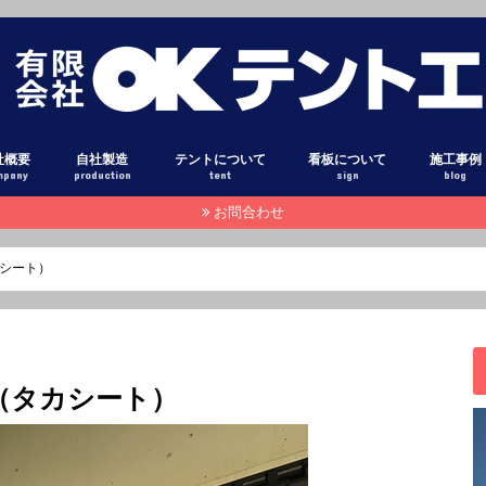
社概要
自社製造
テントについて
看板について
施工事例
mpany
production
tent
sign
blog
お問合わせ
設備
オーニング
固定式テント
ダンプ アオリシート
トラック 幌シート
テント生地 光沢
テント生地 布目調
テント生地 高耐候素材
テント生地 糸入り透明シート
テント生地 高級コットン調
テント用粘着フィルム
オーニン
固定式テ
巻き上げ
固定式テ
テントカ
トラック
ダンプア
タペスト
横断幕・
テント倉
立体文字
壁面看板
スタンド
電照看板
立て看板
袖看板
カーマー
窓ガラス
スタッフ
本日のピ
注目記事
その他
シート）
（タカシート）