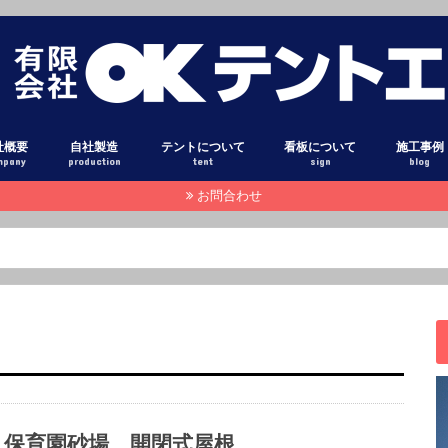
社概要
自社製造
テントについて
看板について
施工事例
mpany
production
tent
sign
blog
お問合わせ
設備
オーニング
固定式テント
ダンプ アオリシート
トラック 幌シート
テント生地 光沢
テント生地 布目調
テント生地 高耐候素材
テント生地 糸入り透明シート
テント生地 高級コットン調
テント用粘着フィルム
オーニン
固定式テ
巻き上げ
固定式テ
テントカ
トラック
ダンプア
タペスト
横断幕・
テント倉
立体文字
壁面看板
スタンド
電照看板
立て看板
袖看板
カーマー
窓ガラス
スタッフ
本日のピ
注目記事
その他
保育園砂場 開閉式屋根