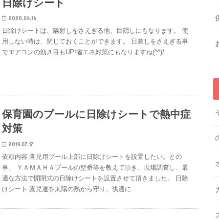
日除けシート
2020.06.16
日除けシートは、陽射しをさえぎる他、目隠しにもなります。 使
用しない時は、閉じておくことができます。 日差しをさえぎる事
でエアコンの効き目もUP!省エネ対策にもなりますね(^^)/
保育園のプールに日除けシートで熱中症
対策
2019.07.17
依頼内容 園児用プール上部に日除けシートを設置したい。との
事。 ＹＡＭＡＨＡプールの型番等を教えて頂き、現場調査し、最
適な方法で開閉式の日除けシートを設置させて頂きました。 日除
けシート 園児達を太陽の熱から守り、快適に…