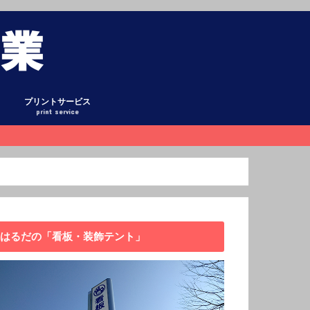
プリントサービス
print service
グ
ント
式テント
ント
ーテン
ホロ・平シート
オリシート
リー
懸垂幕
庫
看板
キング
日記
ックアップ
データ作成について
はるだの「看板・装飾テント」