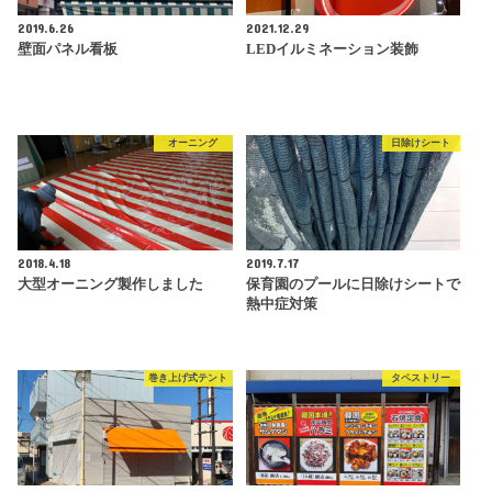
2019.6.26
2021.12.29
壁面パネル看板
LEDイルミネーション装飾
オーニング
日除けシート
2018.4.18
2019.7.17
大型オーニング製作しました
保育園のプールに日除けシートで
熱中症対策
巻き上げ式テント
タペストリー