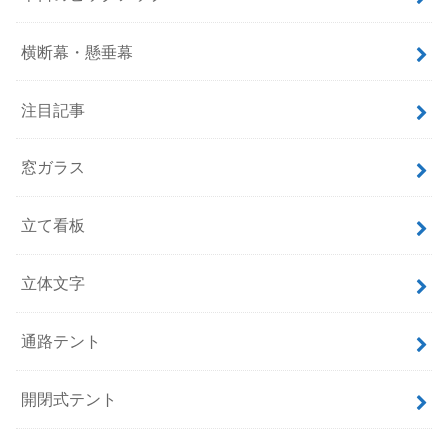
横断幕・懸垂幕
注目記事
窓ガラス
立て看板
立体文字
通路テント
開閉式テント