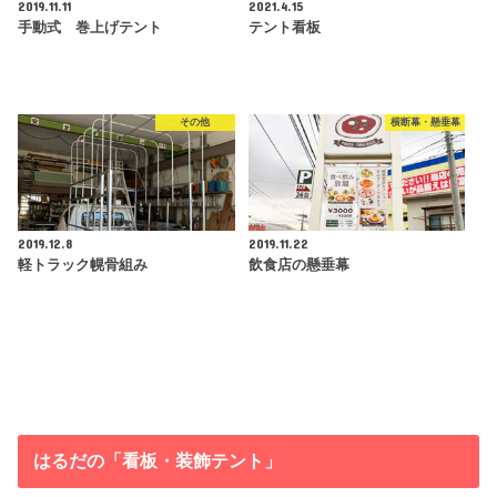
2019.11.11
2021.4.15
手動式 巻上げテント
テント看板
その他
横断幕・懸垂幕
2019.12.8
2019.11.22
軽トラック幌骨組み
飲食店の懸垂幕
はるだの「看板・装飾テント」