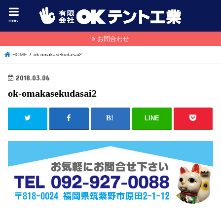
menu
お問合わせ
HOME
ok-omakasekudasai2
2018.03.06
ok-omakasekudasai2
LINE