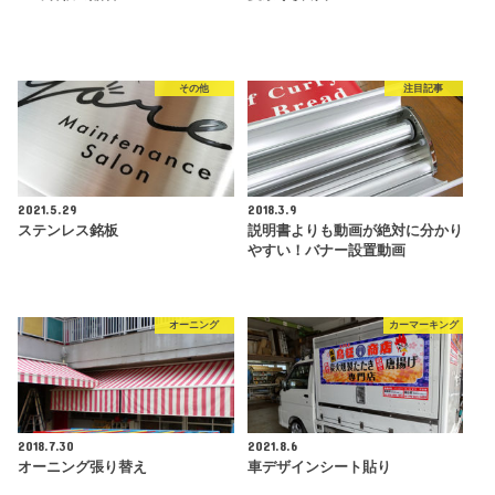
その他
注目記事
2021.5.29
2018.3.9
ステンレス銘板
説明書よりも動画が絶対に分かり
やすい！バナー設置動画
オーニング
カーマーキング
2018.7.30
2021.8.6
オーニング張り替え
車デザインシート貼り