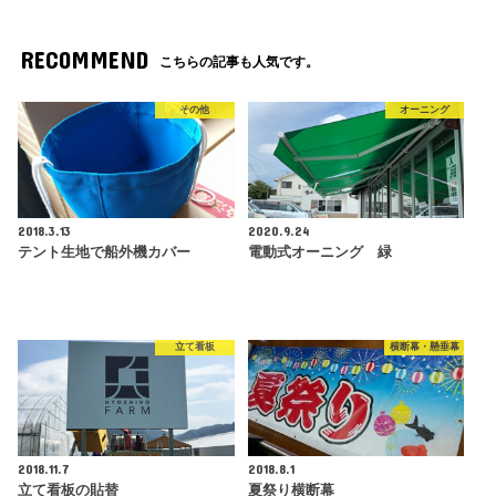
RECOMMEND
こちらの記事も人気です。
その他
オーニング
2018.3.13
2020.9.24
テント生地で船外機カバー
電動式オーニング 緑
立て看板
横断幕・懸垂幕
2018.11.7
2018.8.1
立て看板の貼替
夏祭り横断幕