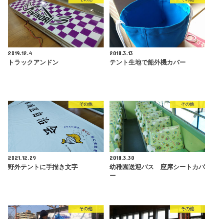
2019.12.4
2018.3.13
トラックアンドン
テント生地で船外機カバー
その他
その他
2021.12.29
2018.3.30
野外テントに手描き文字
幼稚園送迎バス 座席シートカバ
ー
その他
その他