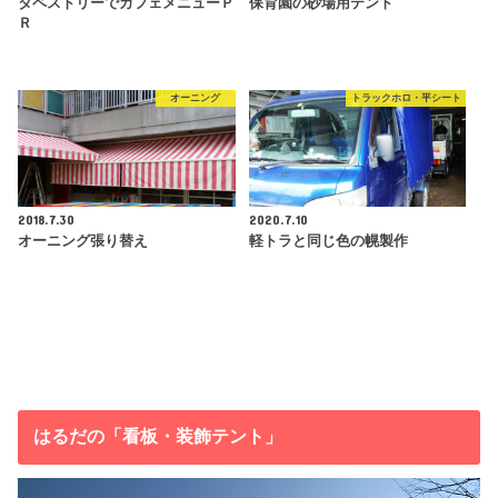
タペストリーでカフェメニューＰ
保育園の砂場用テント
Ｒ
オーニング
トラックホロ・平シート
2018.7.30
2020.7.10
オーニング張り替え
軽トラと同じ色の幌製作
はるだの「看板・装飾テント」