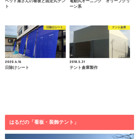
ペット屋さんの看板と固定式テン
電動式オーニング オリーブグリ
ト
ーン系
日除けシート
テント倉庫
2020.6.16
2018.5.31
日除けシート
テント倉庫製作
はるだの「看板・装飾テント」