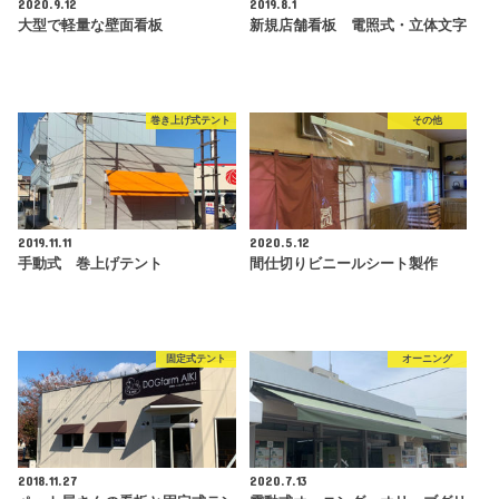
2020.9.12
2019.8.1
大型で軽量な壁面看板
新規店舗看板 電照式・立体文字
巻き上げ式テント
その他
2019.11.11
2020.5.12
手動式 巻上げテント
間仕切りビニールシート製作
固定式テント
オーニング
2018.11.27
2020.7.13