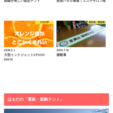
曲線が美しい固定テント
壁面パネル看板｜エステサロン様
注目記事
横断幕・懸垂幕
2018.3.1
2019.7.16
大型インクジェットEPSON-
横断幕
80650
はるだの「看板・装飾テント」