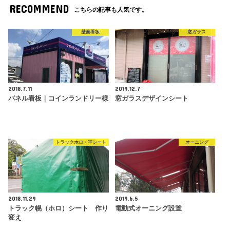
RECOMMEND
こちらの記事も人気です。
壁面看板
窓ガラス
2018.7.11
2019.12.7
パネル看板｜コインランドリー様
窓ガラスデザインシート
トラックホロ・平シート
オーニング
2018.11.29
2019.6.5
トラック幌（ホロ）シート 作り
電動式オーニング設置
変え