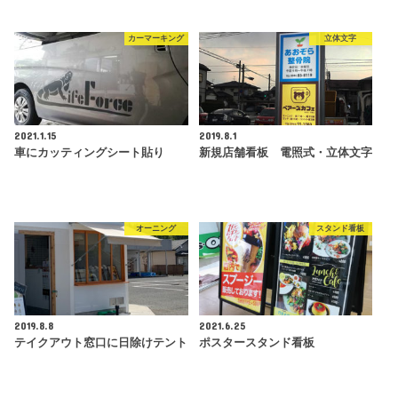
カーマーキング
立体文字
2021.1.15
2019.8.1
車にカッティングシート貼り
新規店舗看板 電照式・立体文字
オーニング
スタンド看板
2019.8.8
2021.6.25
テイクアウト窓口に日除けテント
ポスタースタンド看板