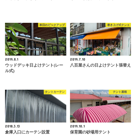
本日のピックアップ
巻き上げ式テント
2019.8.1
2019.7.10
ウッドデッキ日よけテント(レー
八百屋さんの日よけテント張替え
ル式)
テントカーテン
テント屋根
2018.3.13
2019.10.1
倉庫入口にカーテン設置
保育園の砂場用テント