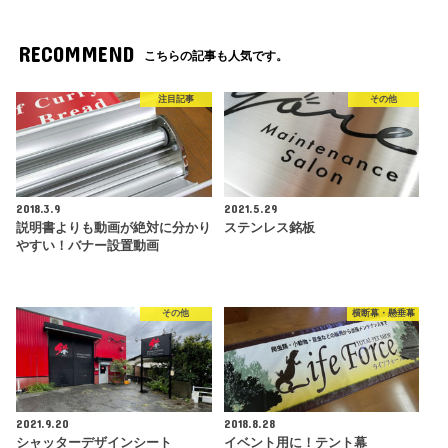
RECOMMEND
こちらの記事も人気です。
注目記事
その他
2018.3.9
2021.5.29
説明書よりも動画が絶対に分かり
ステンレス銘板
やすい！バナー設置動画
その他
横断幕・懸垂幕
2021.9.20
2018.8.28
シャッターデザインシート
イベント用に！テント幕