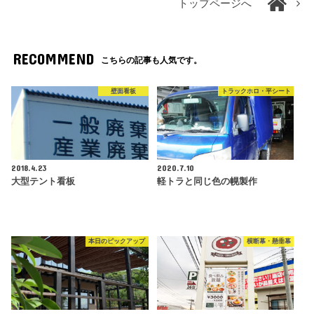
トップページへ
RECOMMEND
こちらの記事も人気です。
壁面看板
トラックホロ・平シート
2018.4.23
2020.7.10
大型テント看板
軽トラと同じ色の幌製作
本日のピックアップ
横断幕・懸垂幕