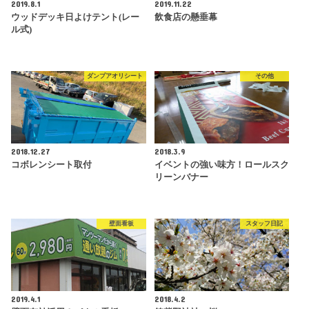
2019.8.1
2019.11.22
ウッドデッキ日よけテント(レー
飲食店の懸垂幕
ル式)
ダンプアオリシート
その他
2018.12.27
2018.3.9
コボレンシート取付
イベントの強い味方！ロールスク
リーンバナー
壁面看板
スタッフ日記
2019.4.1
2018.4.2