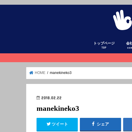
トップページ
会
TOP
co
HOME
manekineko3
2018.02.22
manekineko3
ツイート
シェア