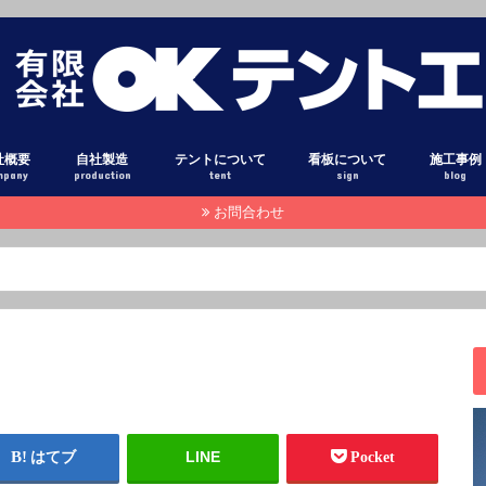
社概要
自社製造
テントについて
看板について
施工事例
mpany
production
tent
sign
blog
お問合わせ
設備
オーニング
固定式テント
ダンプ アオリシート
トラック 幌シート
テント生地 光沢
テント生地 布目調
テント生地 高耐候素材
テント生地 糸入り透明シート
テント生地 高級コットン調
テント用粘着フィルム
オーニン
固定式テ
巻き上げ
固定式テ
テントカ
トラック
ダンプア
タペスト
横断幕・
テント倉
立体文字
壁面看板
スタンド
電照看板
立て看板
袖看板
カーマー
窓ガラス
スタッフ
本日のピ
注目記事
その他
LINE
はてブ
Pocket