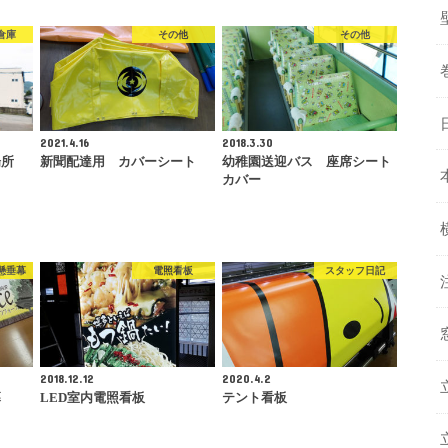
倉庫
その他
その他
2021.4.16
2018.3.30
場所
新聞配達用 カバーシート
幼稚園送迎バス 座席シート
カバー
懸垂幕
電照看板
スタッフ日記
2018.12.12
2020.4.2
幕
LED室内電照看板
テント看板