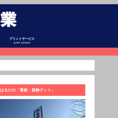
プリントサービス
print service
グ
ント
式テント
ント
ーテン
ホロ・平シート
オリシート
リー
懸垂幕
庫
看板
キング
日記
ックアップ
データ作成について
はるだの「看板・装飾テント」