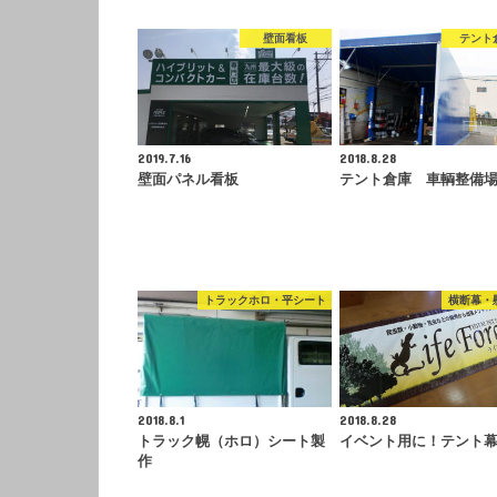
壁面看板
テント
2019.7.16
2018.8.28
壁面パネル看板
テント倉庫 車輌整備
トラックホロ・平シート
横断幕・
2018.8.1
2018.8.28
トラック幌（ホロ）シート製
イベント用に！テント
作