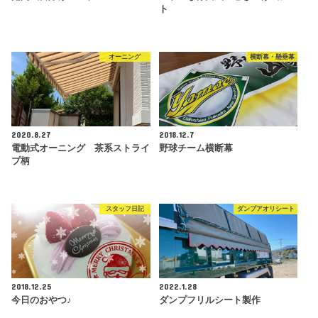
ト
オーニング
横断幕・懸垂幕
2020.8.27
2018.12.7
電動式オーニング 茶系ストライ
野球チーム横断幕
プ柄
スタッフ日記
ダンプアオリシート
2018.12.25
2022.1.28
今日のおやつ♪
ダンプフリルシート製作