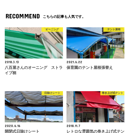
RECOMMEND
こちらの記事も人気です。
オーニング
テント屋根
2018.3.13
2021.6.22
八百屋さんのオーニング ストラ
保育園のテント屋根張替え
イプ柄
日除けシート
巻き上げ式テント
2020.6.16
2018.11.7
開閉式日除けシート
レトロな雰囲気の巻き上げ式テン