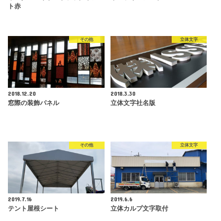
ト赤
その他
立体文字
2018.12.20
2018.3.30
窓際の装飾パネル
立体文字社名版
その他
立体文字
2019.7.16
2019.6.6
テント屋根シート
立体カルプ文字取付