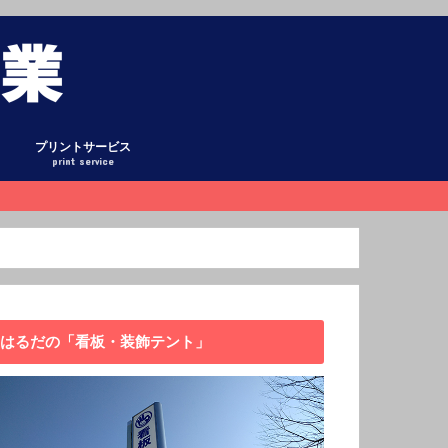
プリントサービス
print service
グ
ント
式テント
ント
ーテン
ホロ・平シート
オリシート
リー
懸垂幕
庫
看板
キング
日記
ックアップ
データ作成について
はるだの「看板・装飾テント」