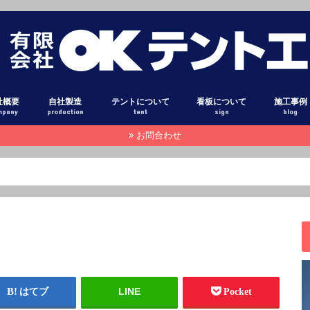
社概要
自社製造
テントについて
看板について
施工事例
mpany
production
tent
sign
blog
お問合わせ
設備
オーニング
固定式テント
ダンプ アオリシート
トラック 幌シート
テント生地 光沢
テント生地 布目調
テント生地 高耐候素材
テント生地 糸入り透明シート
テント生地 高級コットン調
テント用粘着フィルム
オーニン
固定式テ
巻き上げ
固定式テ
テントカ
トラック
ダンプア
タペスト
横断幕・
テント倉
立体文字
壁面看板
スタンド
電照看板
立て看板
袖看板
カーマー
窓ガラス
スタッフ
本日のピ
注目記事
その他
LINE
はてブ
Pocket