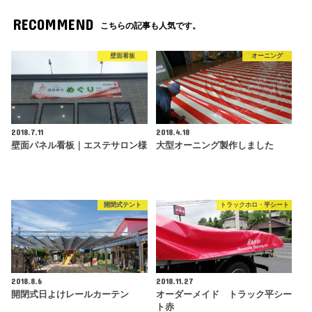
RECOMMEND
こちらの記事も人気です。
壁面看板
オーニング
2018.7.11
2018.4.18
壁面パネル看板｜エステサロン様
大型オーニング製作しました
開閉式テント
トラックホロ・平シート
2018.8.6
2018.11.27
開閉式日よけレールカーテン
オーダーメイド トラック平シー
ト赤