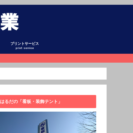
プリントサービス
print service
グ
ント
式テント
ント
ーテン
ホロ・平シート
オリシート
リー
懸垂幕
庫
看板
キング
日記
ックアップ
データ作成について
はるだの「看板・装飾テント」