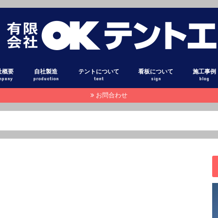
社概要
自社製造
テントについて
看板について
施工事例
mpany
production
tent
sign
blog
お問合わせ
設備
オーニング
固定式テント
ダンプ アオリシート
トラック 幌シート
テント生地 光沢
テント生地 布目調
テント生地 高耐候素材
テント生地 糸入り透明シート
テント生地 高級コットン調
テント用粘着フィルム
オーニン
固定式テ
巻き上げ
固定式テ
テントカ
トラック
ダンプア
タペスト
横断幕・
テント倉
立体文字
壁面看板
スタンド
電照看板
立て看板
袖看板
カーマー
窓ガラス
スタッフ
本日のピ
注目記事
その他