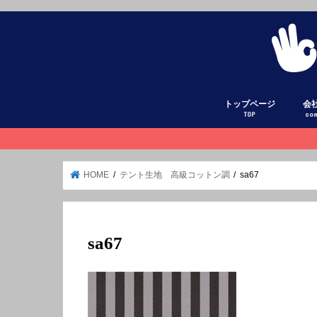
トップページ
会
TOP
co
HOME
テント生地 高級コットン調
sa67
sa67