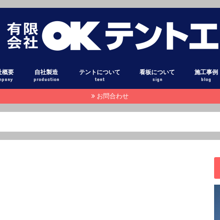
社概要
自社製造
テントについて
看板について
施工事例
mpany
production
tent
sign
blog
お問合わせ
設備
オーニング
固定式テント
ダンプ アオリシート
トラック 幌シート
テント生地 光沢
テント生地 布目調
テント生地 高耐候素材
テント生地 糸入り透明シート
テント生地 高級コットン調
テント用粘着フィルム
オーニン
固定式テ
巻き上げ
固定式テ
テントカ
トラック
ダンプア
タペスト
横断幕・
テント倉
立体文字
壁面看板
スタンド
電照看板
立て看板
袖看板
カーマー
窓ガラス
スタッフ
本日のピ
注目記事
その他