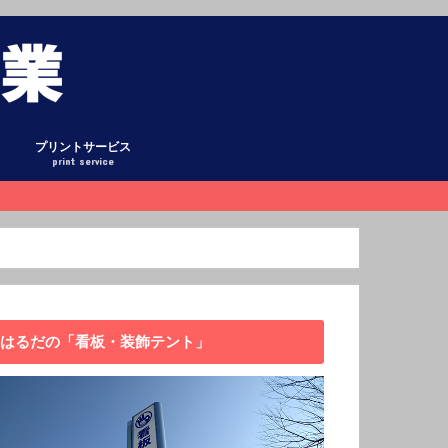
プリントサービス
print service
グ
ント
式テント
ント
ーテン
ホロ・平シート
オリシート
リー
懸垂幕
庫
看板
キング
日記
ックアップ
データ作成について
はるだの「看板・装飾テント」