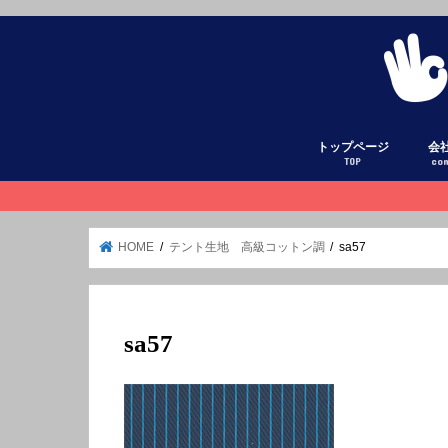
トップページ
会
TOP
co
HOME
テント生地 高級コットン調
sa57
sa57