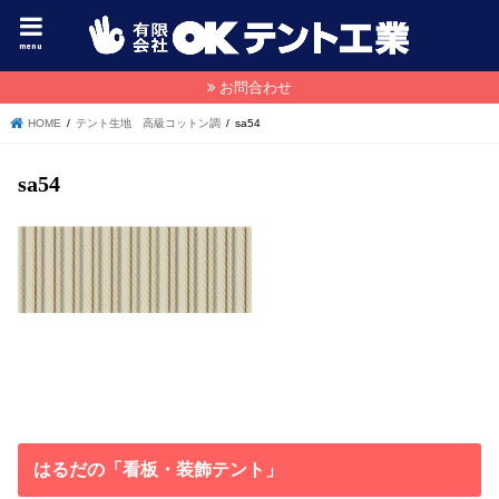
menu
お問合わせ
HOME
テント生地 高級コットン調
sa54
sa54
はるだの「看板・装飾テント」