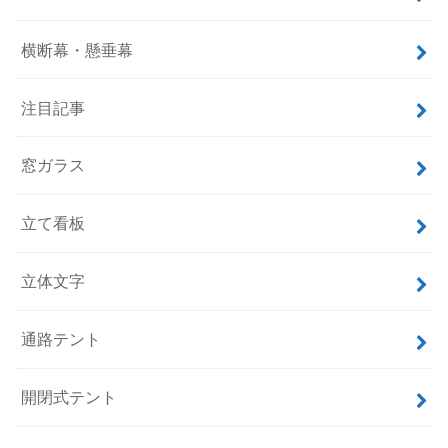
横断幕・懸垂幕
注目記事
窓ガラス
立て看板
立体文字
通路テント
開閉式テント