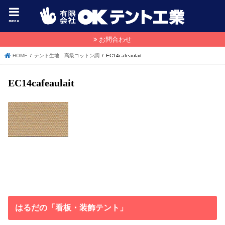
menu
お問合わせ
HOME
テント生地 高級コットン調
EC14cafeaulait
EC14cafeaulait
はるだの「看板・装飾テント」