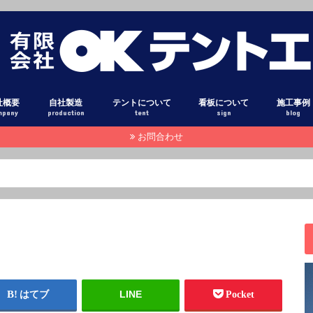
社概要
自社製造
テントについて
看板について
施工事例
mpany
production
tent
sign
blog
お問合わせ
設備
オーニング
固定式テント
ダンプ アオリシート
トラック 幌シート
テント生地 光沢
テント生地 布目調
テント生地 高耐候素材
テント生地 糸入り透明シート
テント生地 高級コットン調
テント用粘着フィルム
オーニン
固定式テ
巻き上げ
固定式テ
テントカ
トラック
ダンプア
タペスト
横断幕・
テント倉
立体文字
壁面看板
スタンド
電照看板
立て看板
袖看板
カーマー
窓ガラス
スタッフ
本日のピ
注目記事
その他
LINE
はてブ
Pocket