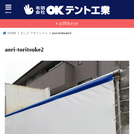
menu
お問合わせ
HOME
ダンプ アオリシート
aori-toritsuke2
aori-toritsuke2